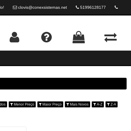
do!
clovis@conexsistemas.net
51996128177
dos
Menor Preço
Maior Preço
Mais Novos
A-Z
Z-A