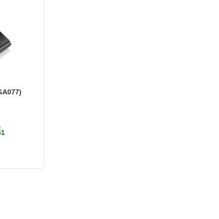
GA077)
s
51