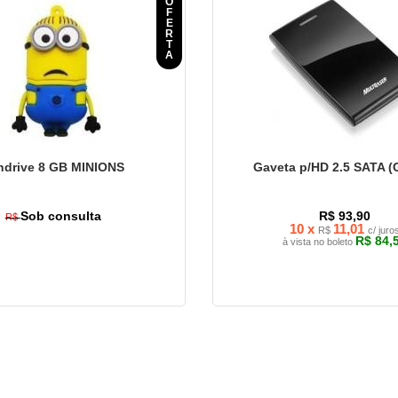
O
F
E
R
T
A
ndrive 8 GB MINIONS
Gaveta p/HD 2.5 SATA (
Sob consulta
R$ 93,90
R$
10 x
11,01
R$
c/ juro
R$ 84,
à vista no boleto